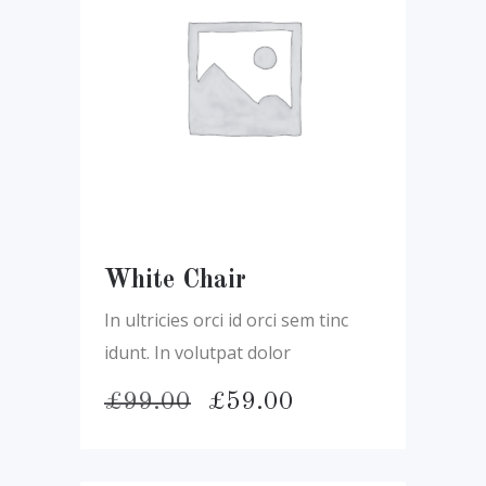
White Chair
In ultricies orci id orci sem tinc
idunt. In volutpat dolor
Pôvodná
Aktuálna
£
99.00
£
59.00
cena
cena
bola:
je:
£99.00.
£59.00.