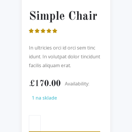
Simple Chair
Hodnotenie
2
5.00
z 5 na
základe
In ultricies orci id orci sem tinc
zákazníckych
recenzií
idunt. In volutpat dolor tincidunt
facilis aliquam erat.
£
170.00
Availability:
1 na sklade