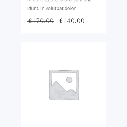
idunt. In volutpat dolor
Pôvodná
Aktuálna
£
170.00
£
140.00
cena
cena
bola:
je:
£170.00.
£140.00.