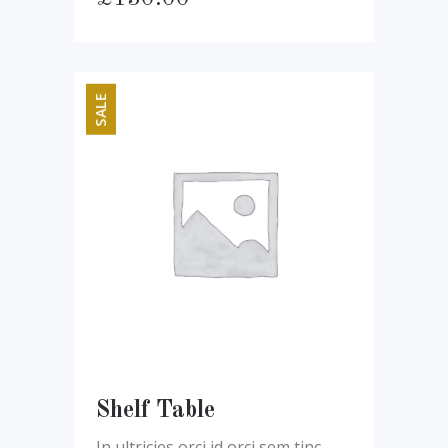
SALE
Shelf Table
In ultricies orci id orci sem tinc