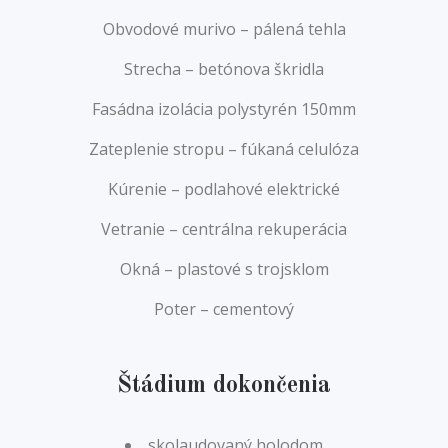
Obvodové murivo – pálená tehla
Strecha – betónova škridla
Fasádna izolácia polystyrén 150mm
Zateplenie stropu – fúkaná celulóza
Kúrenie – podlahové elektrické
Vetranie – centrálna rekuperácia
Okná – plastové s trojsklom
Poter – cementový
Štádium dokončenia
skolaudovaný holodom