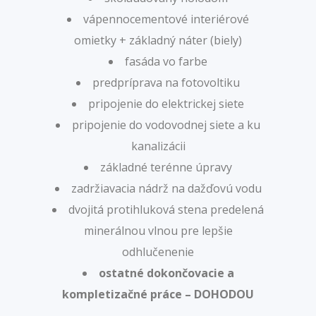
vápennocementové interiérové
omietky + základný náter (biely)
fasáda vo farbe
predpríprava na fotovoltiku
pripojenie do elektrickej siete
pripojenie do vodovodnej siete a ku
kanalizácii
základné terénne úpravy
zadržiavacia nádrž na dažďovú vodu
dvojitá protihluková stena predelená
minerálnou vlnou pre lepšie
odhlučenenie
ostatné dokončovacie a
kompletizačné práce – DOHODOU