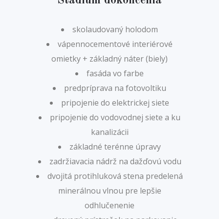
Štádium dokončenia
skolaudovaný holodom
vápennocementové interiérové
omietky + základný náter (biely)
fasáda vo farbe
predpríprava na fotovoltiku
pripojenie do elektrickej siete
pripojenie do vodovodnej siete a ku
kanalizácii
základné terénne úpravy
zadržiavacia nádrž na dažďovú vodu
dvojitá protihluková stena predelená
minerálnou vlnou pre lepšie
odhlučenenie