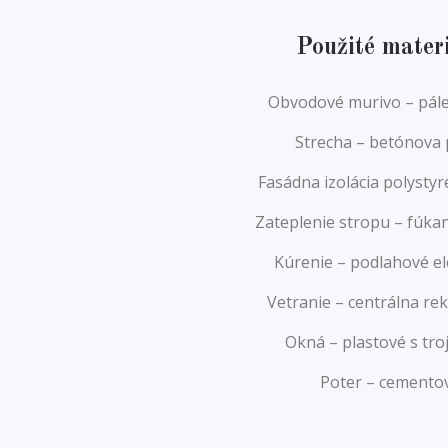
Použité mater
Obvodové murivo – pále
Strecha – betónova 
Fasádna izolácia polyst
Zateplenie stropu – fúkan
Kúrenie – podlahové el
Vetranie – centrálna re
Okná – plastové s tro
Poter – cemento