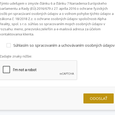
Týmto udeľujem v zmysle článku 6 a článku 7 Nariadenia Európskeho
parlamentu a Rady (EÚ) 2016/679 z 27. apríla 2016 o ochrane fyzických
osôb pri spracúvaní osobných údajov a o voľnom pohybe týchto údajov a
zákona č. 18/2018 Z.z. o ochrane osobných údajov spoločnosti Alpha
Reality, spol. s r.o. súhlas so spracovaním mojich osobných údajov v
rozsahu: meno, priezvisko,telefón a e-mailová adresa za účelom
kontaktovania klienta.
Súhlasím so spracovaním a uchovávaním osobných údajov
Zadajte znaky nižšie:
ODOSLAŤ