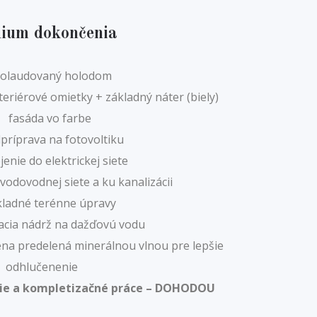
ium dokončenia
olaudovaný holodom
riérové omietky + základný náter (biely)
fasáda vo farbe
príprava na fotovoltiku
jenie do elektrickej siete
vodovodnej siete a ku kanalizácii
kladné terénne úpravy
acia nádrž na dažďovú vodu
tena predelená minerálnou vlnou pre lepšie
odhlučenenie
ie a kompletizačné práce – DOHODOU