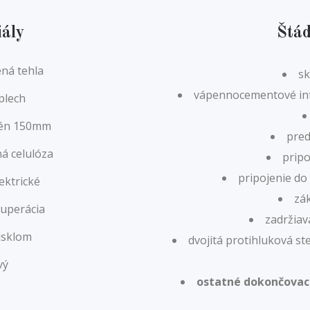
iály
Štád
ná tehla
sk
vápennocementové inte
plech
yrén 150mm
pred
á celulóza
pripo
pripojenie do 
ektrické
zá
kuperácia
zadržiav
jsklom
dvojitá protihluková s
vý
ostatné dokončovac