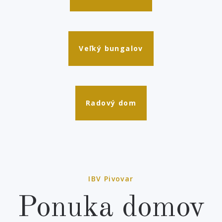
Veľký bungalov
Radový dom
IBV Pivovar
Ponuka domov