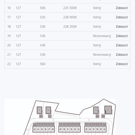
16
127
506
225 500€
Voľný
Zobraziť
17
127
535
228 900€
Voľný
Zobraziť
18
127
530
228 200€
Voľný
Zobraziť
19
127
545
Rezervovaný
Zobraziť
20
127
545
Voľný
Zobraziť
21
127
530
Rezervovaný
Zobraziť
22
127
560
Voľný
Zobraziť