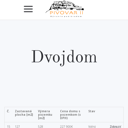
Dvojdom
Č.
Zastavaná
Výmera
Cena domu s
Stav
plocha [m2]
pozemku
pozemkom (s
[m2]
DPH)
15
127
528
227 900€
Voľný
Zobraziť