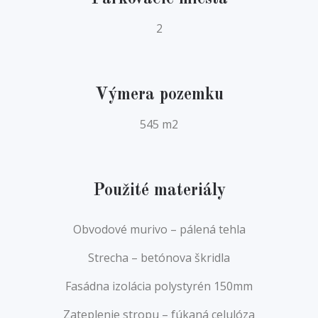
2
Výmera pozemku
545 m2
Použité materiály
Obvodové murivo – pálená tehla
Strecha – betónova škridla
Fasádna izolácia polystyrén 150mm
Zateplenie stropu – fúkaná celulóza