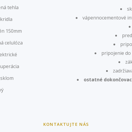
ná tehla
sk
vápennocementové inte
kridla
yrén 150mm
pred
á celulóza
pripo
pripojenie do 
ektrické
zá
kuperácia
zadržiav
jsklom
ostatné dokončovac
vý
KONTAKTUJTE NÁS