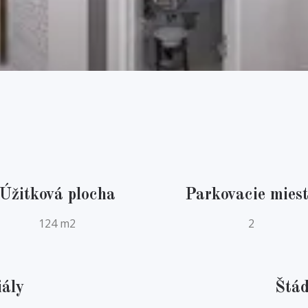
Úžitková plocha
Parkovacie mies
124 m2
2
iály
Štád