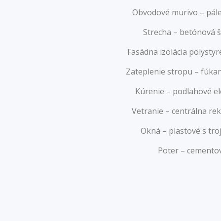
Obvodové murivo – pále
Strecha – betónová š
Fasádna izolácia polyst
Zateplenie stropu – fúkan
Kúrenie – podlahové el
Vetranie – centrálna re
Okná – plastové s tro
Poter – cemento