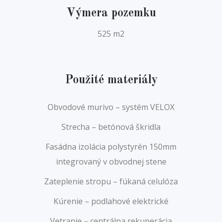
Výmera pozemku
525 m2
Použité materiály
Obvodové murivo – systém VELOX
Strecha – betónová škridla
Fasádna izolácia polystyrén 150mm
integrovaný v obvodnej stene
Zateplenie stropu – fúkaná celulóza
Kúrenie – podlahové elektrické
Vetranie – centrálna rekuperácia