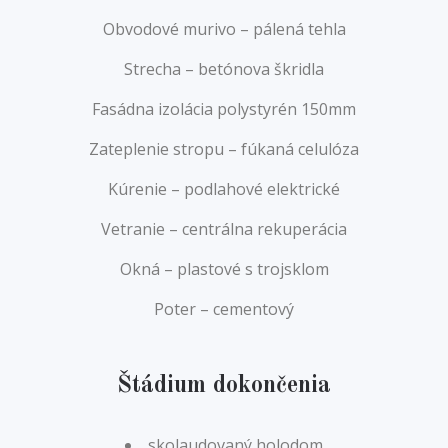
Obvodové murivo – pálená tehla
Strecha – betónova škridla
Fasádna izolácia polystyrén 150mm
Zateplenie stropu – fúkaná celulóza
Kúrenie – podlahové elektrické
Vetranie – centrálna rekuperácia
Okná – plastové s trojsklom
Poter – cementový
Štádium dokončenia
skolaudovaný holodom