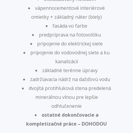
vápennocementové interiérové
omietky + základný náter (biely)
fasáda vo farbe
predpríprava na fotovoltiku
pripojenie do elektrickej siete
pripojenie do vodovodnej siete a ku
kanalizácii
základné terénne úpravy
zadržiavacia nádrž na dažďovú vodu
dvojitá protihluková stena predelená
minerálnou vlnou pre lepšie
odhlučenenie
ostatné dokončovacie a
kompletizačné práce – DOHODOU