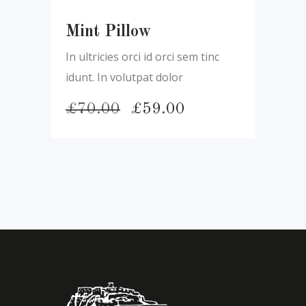
Mint Pillow
In ultricies orci id orci sem tinc
idunt. In volutpat dolor
Pôvodná
Aktuálna
£
70.00
£
59.00
cena
cena
bola:
je:
£70.00.
£59.00.