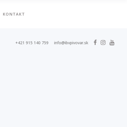
KONTAKT
+421 915 140 759
info@ibvpivovar.sk