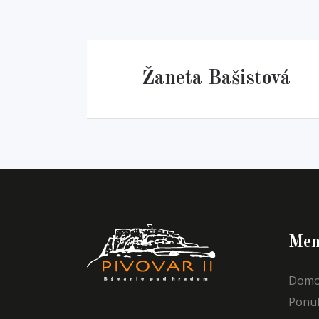
Žaneta Bašistová
Men
Domo
Ponu