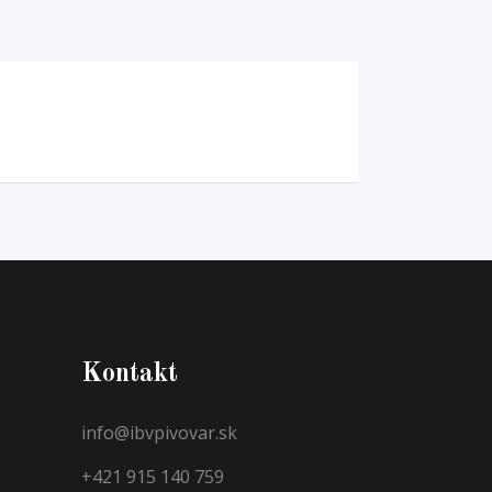
Kontakt
info@ibvpivovar.sk
+421 915 140 759