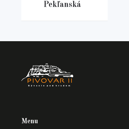
Pekľanská
Menu