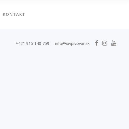
KONTAKT
+421 915 140 759
info@ibvpivovar.sk