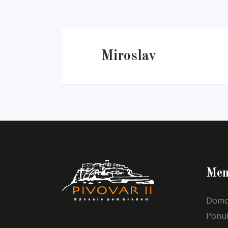
Miroslav
Men
Domo
Ponu