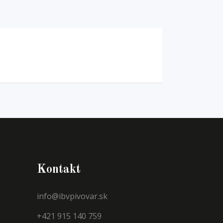
Kontakt
info@ibvpivovar.sk
+421 915 140 759