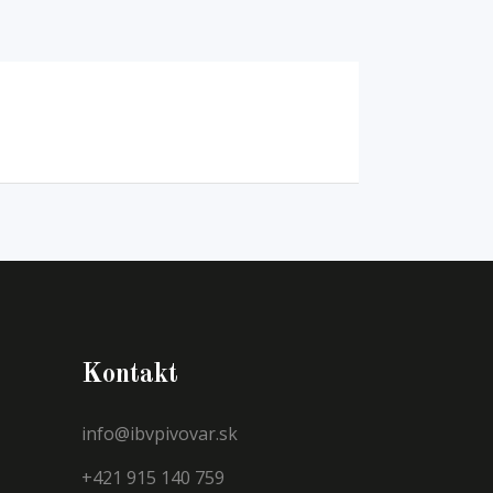
Kontakt
info@ibvpivovar.sk
+421 915 140 759