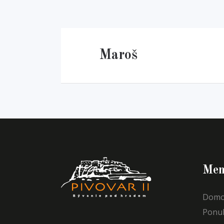
Maroš
Men
Domo
Ponu