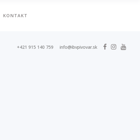
KONTAKT
+421 915 140 759
info@ibvpivovar.sk