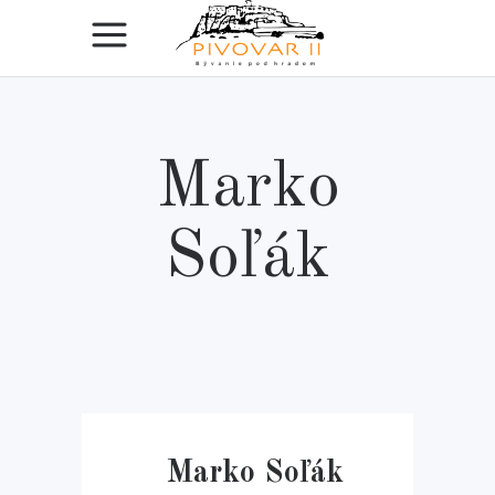
Marko
Soľák
Marko Soľák