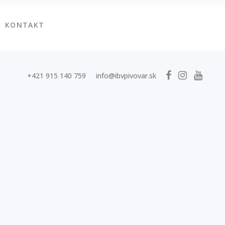
KONTAKT
+421 915 140 759
info@ibvpivovar.sk