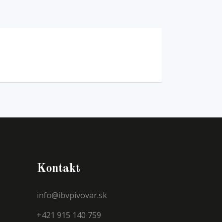
Kontakt
info@ibvpivovar.sk
+421 915 140 759