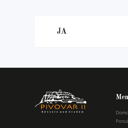
JA
Men
Domo
Ponu