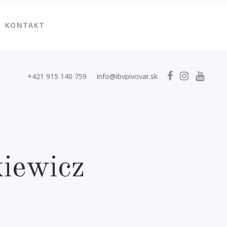
KONTAKT
+421 915 140 759
info@ibvpivovar.sk
iewicz