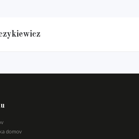
czykiewicz
u
v
ka domov