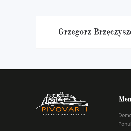
Grzegorz Brzęczysz
Men
Domo
Ponu