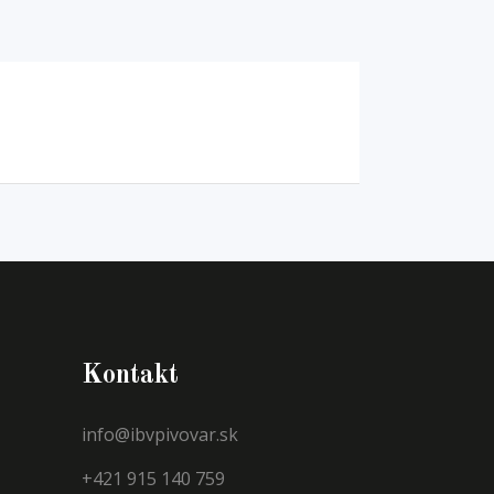
Kontakt
info@ibvpivovar.sk
+421 915 140 759