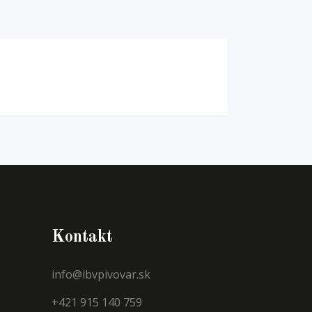
Kontakt
info@ibvpivovar.sk
+421 915 140 759