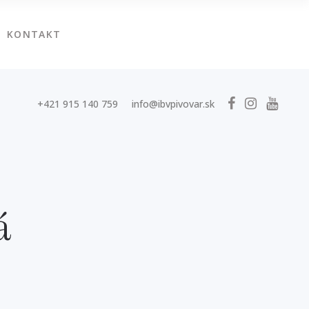
KONTAKT
+421 915 140 759
info@ibvpivovar.sk
á