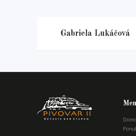
Gabriela Lukáčová
Men
Domo
Ponu